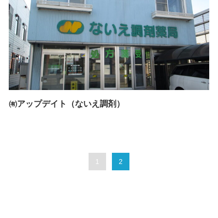
㈲アップデイト（ないえ調剤）
1
2