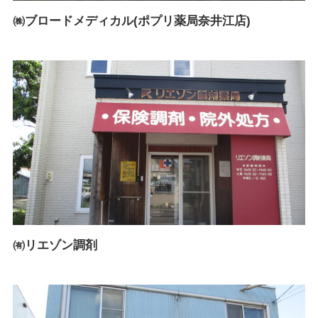
㈱ブロードメディカル(ポプリ薬局奈井江店)
㈲リエゾン調剤