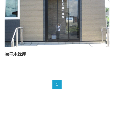
㈲笹木緑産
1