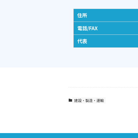
住所
電話/FAX
代表
建設・製造・運輸