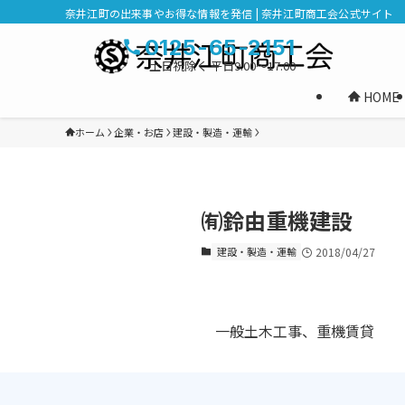
奈井江町の出来事やお得な情報を発信 | 奈井江町商工会公式サイト
0125-65-2151
土日祝除く 平日9:00～17:00
HOME
ホーム
企業・お店
建設・製造・運輸
㈲鈴由重機建設
建設・製造・運輸
2018/04/27
一般土木工事、重機賃貸