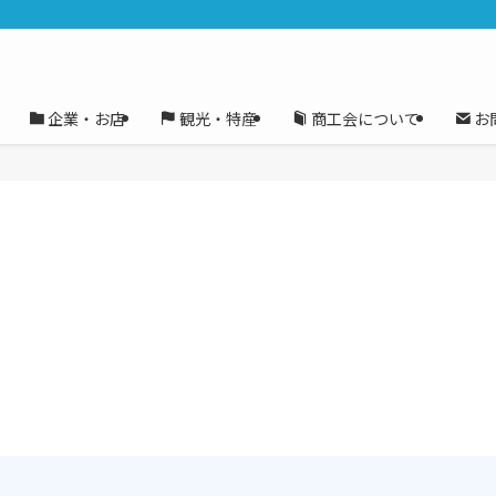
企業・お店
観光・特産
商工会について
お