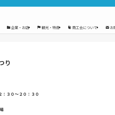
企業・お店
観光・特産
商工会について
お
つり
１２：３０～２０：３０
場