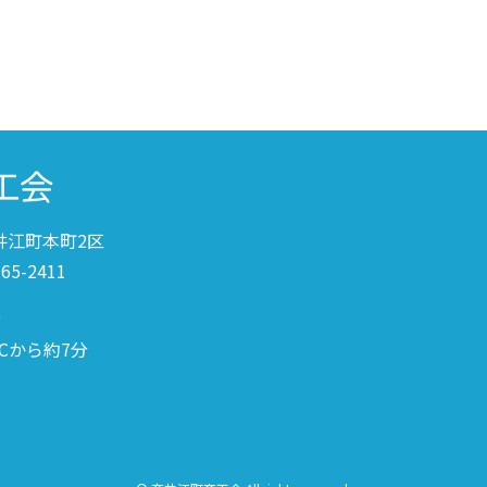
奈井江町本町2区
-65-2411
分
Cから約7分