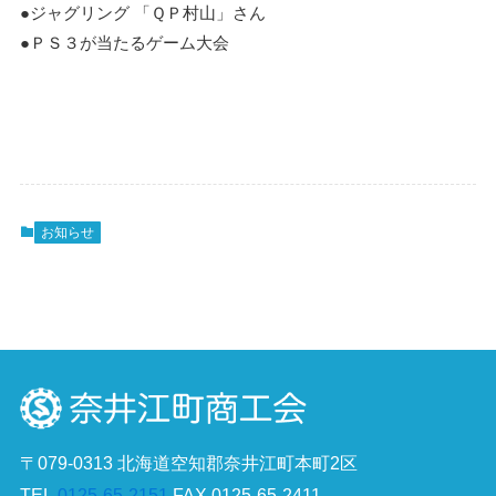
●ジャグリング 「ＱＰ村山」さん
●ＰＳ３が当たるゲーム大会
お知らせ
〒079-0313 北海道空知郡奈井江町本町2区
TEL
0125-65-2151
FAX 0125-65-2411