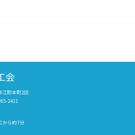
奈井江町本町2区
-65-2411
分
Cから約7分