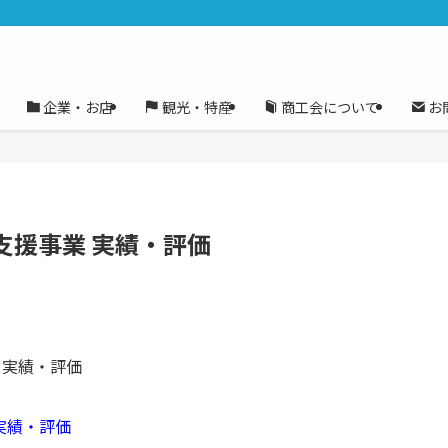
企業・お店
観光・特産
商工会について
お
支援事業 実績・評価
 実績・評価
実績・評価