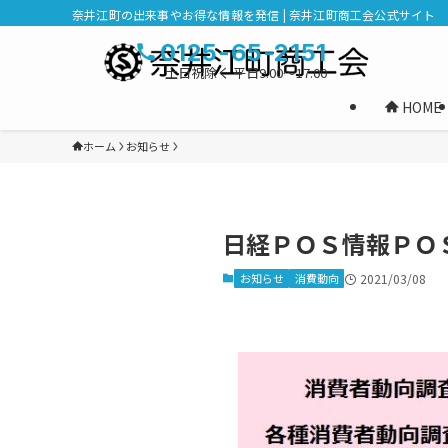
奈井江町の出来事やお得な情報を発信 | 奈井江町商工会公式サイト
0125-65-2151
土日祝除く 平日9:00～17:00
HOME
ホーム
お知らせ
日経ＰＯＳ情報ＰＯ
お知らせ
消費動向
2021/03/08