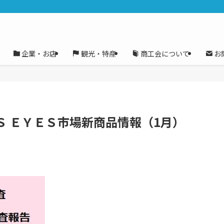
企業・お店
観光・特産
商工会について
お
Ｓ ＥＹＥＳ市場新商品情報（1月）