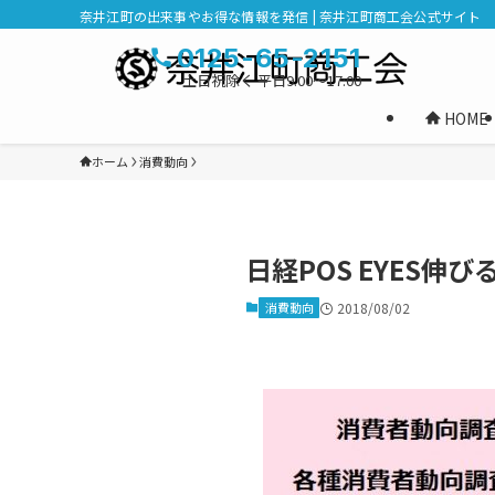
奈井江町の出来事やお得な情報を発信 | 奈井江町商工会公式サイト
0125-65-2151
土日祝除く 平日9:00～17:00
HOME
ホーム
消費動向
日経POS EYES伸
消費動向
2018/08/02