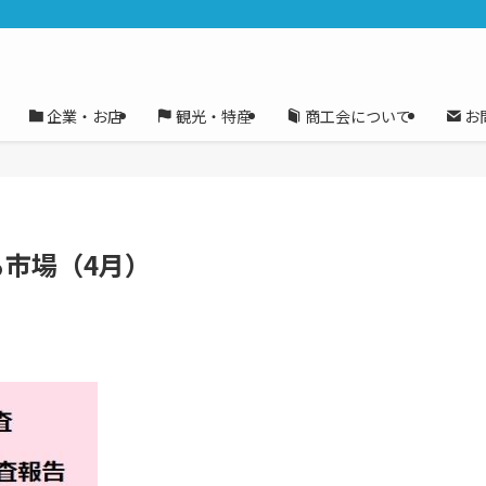
企業・お店
観光・特産
商工会について
お
びる市場（4月）