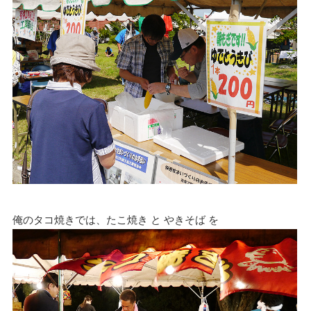
俺のタコ焼きでは、たこ焼き と やきそば を