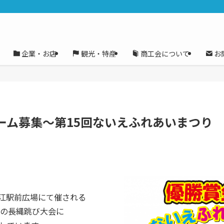
企業・お店
観光・特産
商工会について
お
ーム募集～第15回ないえふれあいまつり
井江駅前広場にて催される
りの長縄跳び大会に