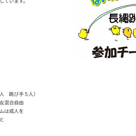
しています。
人 跳び手５人）
混合自由
は成人を
と