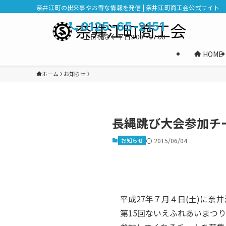
奈井江町の出来事やお得な情報を発信 | 奈井江町商工会公式サイト
0125-65-2151
土日祝除く 平日9:00～17:00
HOME
ホーム
お知らせ
長縄跳び大会参加チ
お知らせ
2015/06/04
平成27年７月４日(土)に奈
第15回ないえふれあいまつ