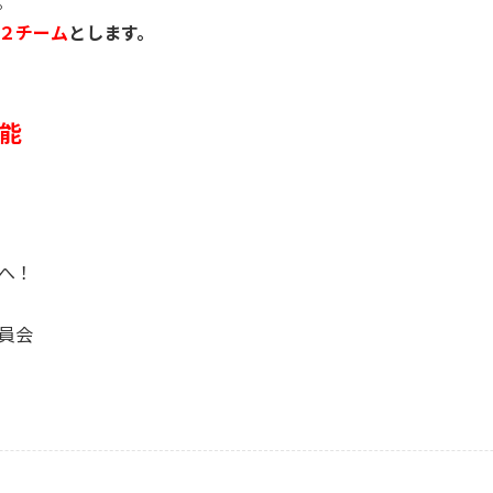
。
２チーム
とします。
能
へ！
員会